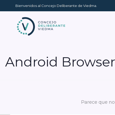
Ir
Bienvenidos al Concejo Deliberante de Viedma.
al
contenido
Android Browse
Parece que no