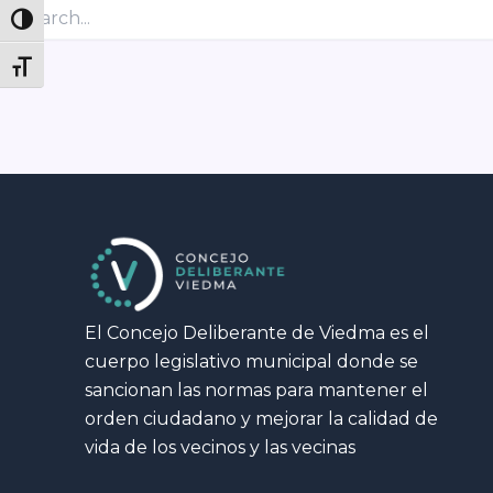
Buscar
Toggle High Contrast
por:
Toggle Font size
El Concejo Deliberante de Viedma es el
cuerpo legislativo municipal donde se
sancionan las normas para mantener el
orden ciudadano y mejorar la calidad de
vida de los vecinos y las vecinas