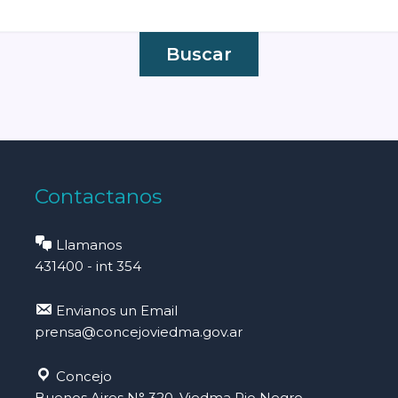
Contactanos
Llamanos
431400 - int 354
Envianos un Email
prensa@concejoviedma.gov.ar
Concejo
Buenos Aires N° 320, Viedma Rio Negro