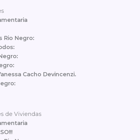
es
lamentaria
s Rio Negro:
odos:
Negro:
egro:
 Vanessa Cacho Devincenzi.
Negro:
s de Viviendas
lamentaria
SO!!!