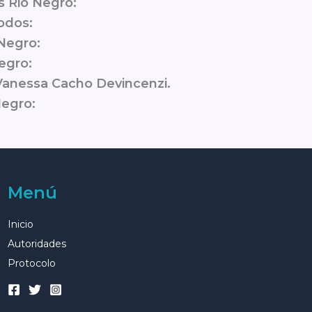
s Rio Negro:
odos:
Negro:
egro:
 Vanessa Cacho Devincenzi.
Negro:
Menú
Inicio
Autoridades
Protocolo