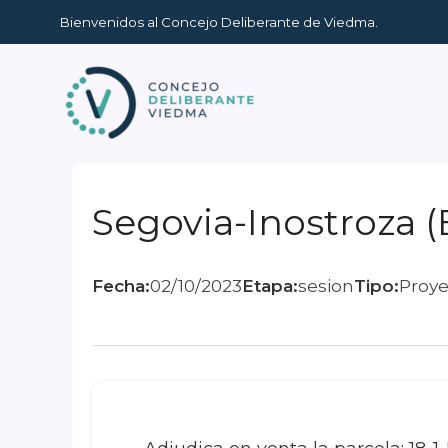
Ir
Bienvenidos al Concejo Deliberante de Viedma.
al
contenido
Segovia-Inostroza (
Fecha:
02/10/2023
Etapa:
sesion
Tipo:
Proy