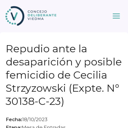
Ir
al
contenido
Repudio ante la
desaparición y posible
femicidio de Cecilia
Strzyzowski (Expte. N°
30138-C-23)
Fecha:
18/10/2023
Etapa:
Mesa de Entradas