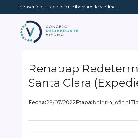
Ir
Bienvenidos al Concejo Deliberante de Viedma.
al
contenido
Renabap Redetermi
Santa Clara (Expedi
Fecha:
28/07/2022
Etapa:
boletín_oficial
Ti