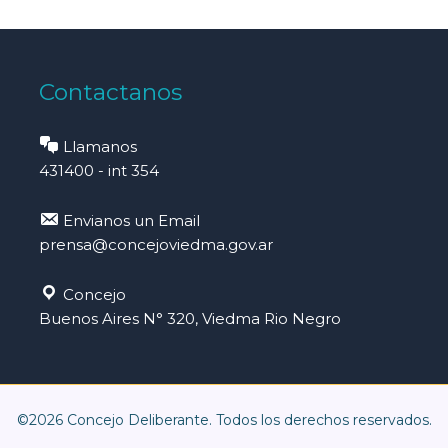
Contactanos
Llamanos
431400 - int 354
Envianos un Email
prensa@concejoviedma.gov.ar
Concejo
Buenos Aires N° 320, Viedma Rio Negro
©2026 Concejo Deliberante. Todos los derechos reservados.