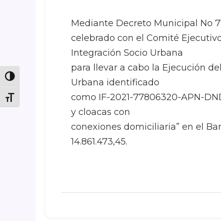
Mediante Decreto Municipal No 71/
celebrado con el Comité Ejecutiv
Integración Socio Urbana
para llevar a cabo la Ejecución de
Toggle High Contrast
Urbana identificado
como IF-2021-77806320-APN-DN
Toggle Font size
y cloacas con
conexiones domiciliaria” en el Ba
14.861.473,45.