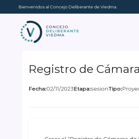
Ir
Bienvenidos al Concejo Deliberante de Viedma.
al
contenido
Registro de Cámara
Fecha:
02/11/2023
Etapa:
sesion
Tipo:
Proye