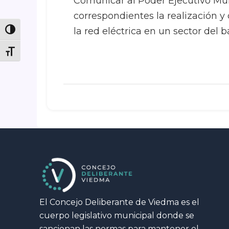
Comunicar al Poder Ejecutivo Mun
correspondientes la realización y
la red eléctrica en un sector del 
Toggle High Contrast
Toggle Font size
El Concejo Deliberante de Viedma es el
cuerpo legislativo municipal donde se
sancionan las normas para mantener el