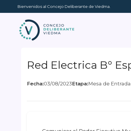
Ir
Bienvenidos al Concejo Deliberante de Viedma.
al
contenido
Red Electrica B° Es
Fecha:
03/08/2023
Etapa:
Mesa de Entrada