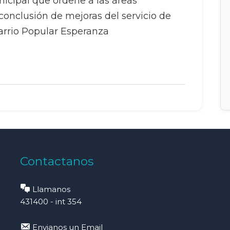
icipal que ordene a las áreas
 conclusión de mejoras del servicio de
barrio Popular Esperanza
Contactanos
Llamanos
431400 - int 354
Envianos un Email