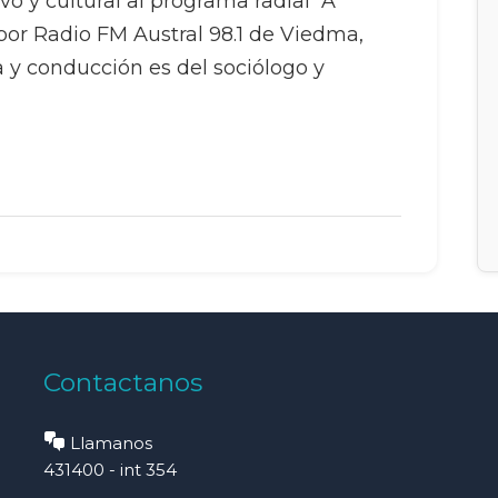
vo y cultural al programa radial “A
or Radio FM Austral 98.1 de Viedma,
a y conducción es del sociólogo y
Contactanos
Llamanos
431400 - int 354