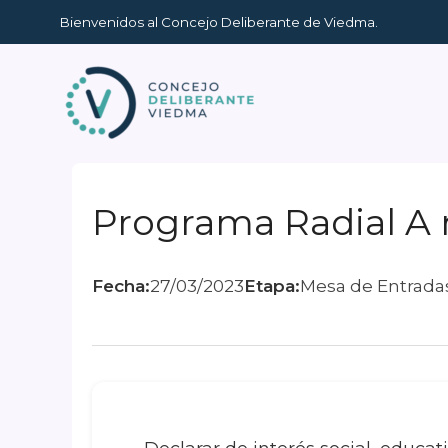
Ir
Bienvenidos al Concejo Deliberante de Viedma.
al
contenido
Programa Radial A 
Fecha:
27/03/2023
Etapa:
Mesa de Entrada