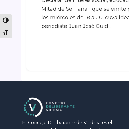
Declarar de interés social, educati
Mitad de Semana”, que se emite p
los miércoles de 18 a 20, cuya ide
Toggle High Contrast
periodista Juan José Guidi.
Toggle Font size
El Concejo Deliberante de Viedma es el