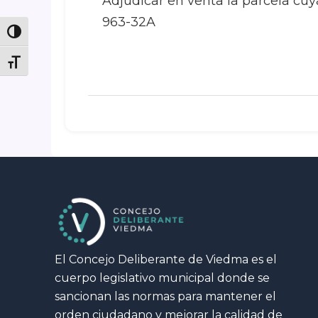
Adjudicar en venta la parcela cuya
963-32A
Toggle High Contrast
Toggle Font size
El Concejo Deliberante de Viedma es el
cuerpo legislativo municipal donde se
sancionan las normas para mantener el
orden ciudadano y mejorar la calidad de