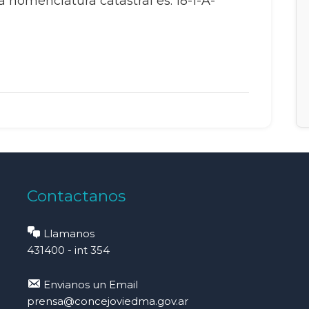
 nomenclatura catastral es: 18-1-A-
Contactanos
Llamanos
431400 - int 354
Envianos un Email
prensa@concejoviedma.gov.ar