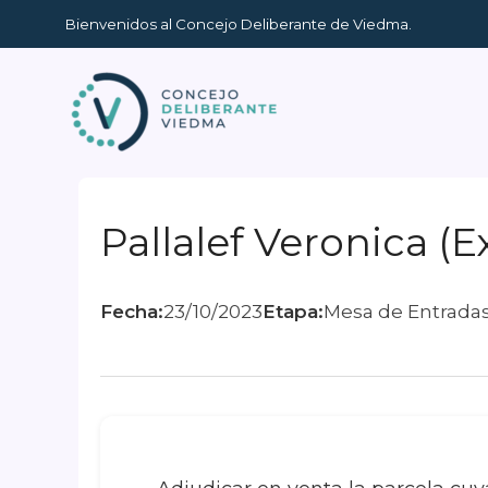
Ir
Bienvenidos al Concejo Deliberante de Viedma.
al
contenido
Pallalef Veronica (E
Fecha:
23/10/2023
Etapa:
Mesa de Entrada