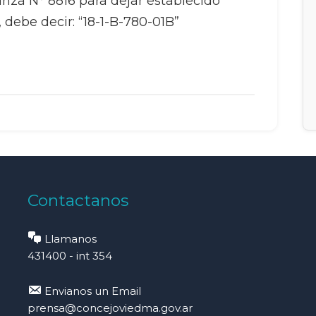
nanza N° 8816 para dejar establecido
 debe decir: “18-1-B-780-01B”
Contactanos
Llamanos
431400 - int 354
Envianos un Email
prensa@concejoviedma.gov.ar