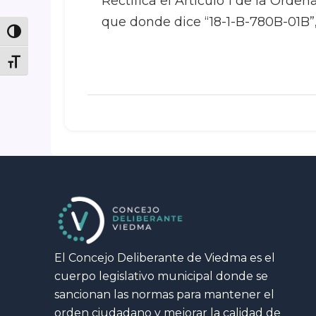
Rectifica el Artículo 1 de la Orde
que donde dice “18-1-B-780B-01B”,
Toggle High Contrast
Toggle Font size
El Concejo Deliberante de Viedma es el
cuerpo legislativo municipal donde se
sancionan las normas para mantener el
orden ciudadano y mejorar la calidad de