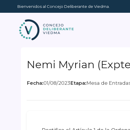
Ir
Bienvenidos al Concejo Deliberante de Viedma.
al
contenido
Nemi Myrian (Expte.
Fecha:
01/08/2023
Etapa:
Mesa de Entrada