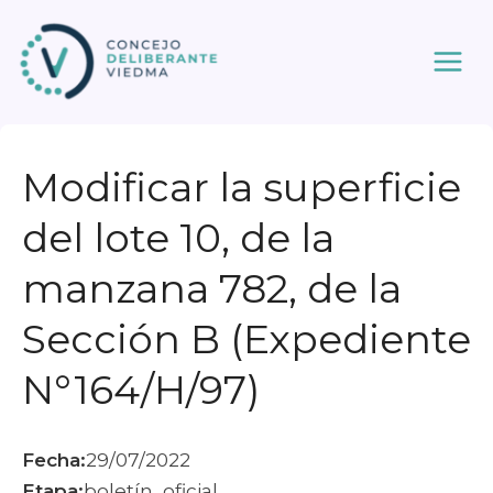
Ir
al
contenido
Modificar la superficie
del lote 10, de la
manzana 782, de la
Sección B (Expediente
N°164/H/97)
Fecha:
29/07/2022
Etapa:
boletín_oficial