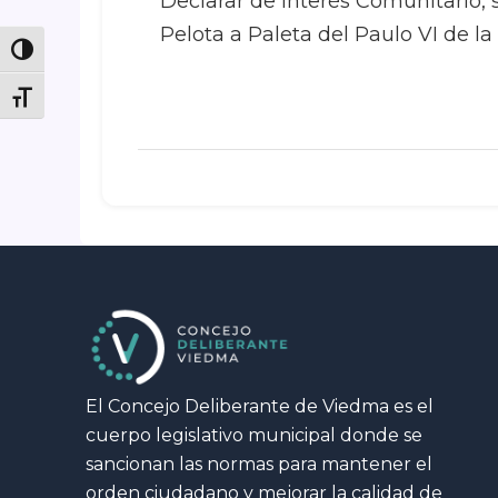
Declarar de interés Comunitario, 
Pelota a Paleta del Paulo VI de l
Toggle High Contrast
Toggle Font size
El Concejo Deliberante de Viedma es el
cuerpo legislativo municipal donde se
sancionan las normas para mantener el
orden ciudadano y mejorar la calidad de