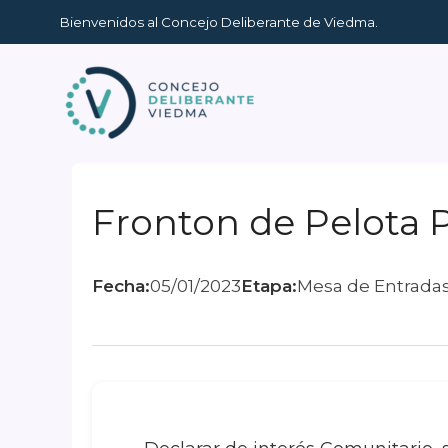
Ir
Bienvenidos al Concejo Deliberante de Viedma.
al
contenido
Fronton de Pelota P
Fecha:
05/01/2023
Etapa:
Mesa de Entrada