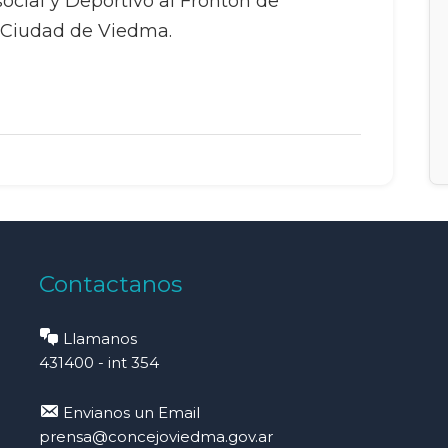
social y Deportivo al Frontón de
a Ciudad de Viedma.
Contactanos
Llamanos
431400 - int 354
Envianos un Email
prensa@concejoviedma.gov.ar