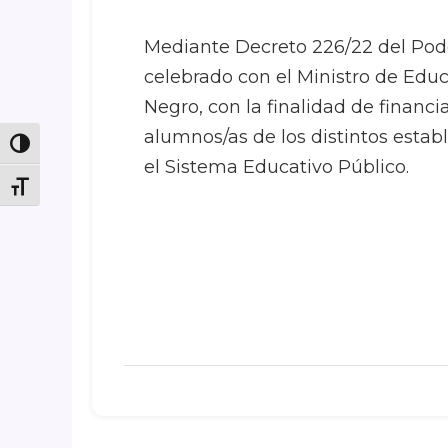
Mediante Decreto 226/22 del Pode
celebrado con el Ministro de Ed
Negro, con la finalidad de financi
alumnos/as de los distintos esta
Toggle High Contrast
el Sistema Educativo Público.
Toggle Font size