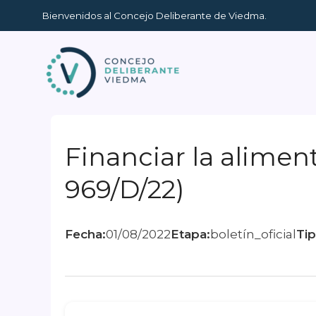
Ir
Bienvenidos al Concejo Deliberante de Viedma.
al
contenido
Financiar la alimen
969/D/22)
Fecha:
01/08/2022
Etapa:
boletín_oficial
Tip