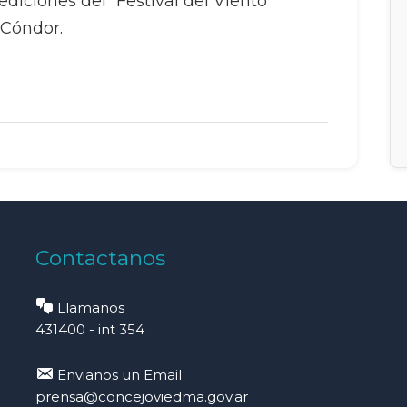
ediciones del “Festival del Viento”
 Cóndor.
Contactanos
Llamanos
431400 - int 354
Envianos un Email
prensa@concejoviedma.gov.ar