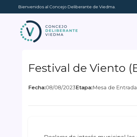
Ir
Bienvenidos al Concejo Deliberante de Viedma.
al
contenido
Festival de Viento (
Fecha:
08/08/2023
Etapa:
Mesa de Entrada