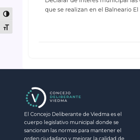
Declarar de interés municipal las 
que se realizan en el Balneario El
Toggle High Contrast
Toggle Font size
El Concejo Deliberante de Viedma es el
cuerpo legislativo municipal donde se
sancionan las normas para mantener el
orden ciudadano y mejorar la calidad de