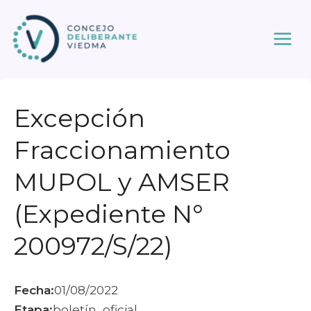
Ir
al
contenido
Excepción
Fraccionamiento
MUPOL y AMSER
(Expediente N°
200972/S/22)
Fecha:
01/08/2022
Etapa:
boletín_oficial