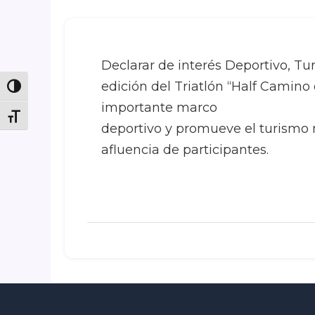
Declarar de interés Deportivo, Tur
edición del Triatlón “Half Camino
Toggle High Contrast
importante marco
Toggle Font size
deportivo y promueve el turismo
afluencia de participantes.