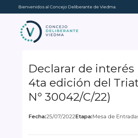
Ir
Bienvenidos al Concejo Deliberante de Viedma.
al
contenido
Declarar de interés 
4ta edición del Tri
N° 30042/C/22)
Fecha:
25/07/2022
Etapa:
Mesa de Entrada