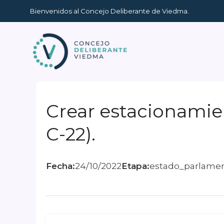
Ir
Bienvenidos al Concejo Deliberante de Viedma.
al
contenido
Crear estacionamien
C-22).
Fecha:
24/10/2022
Etapa:
estado_parlamen