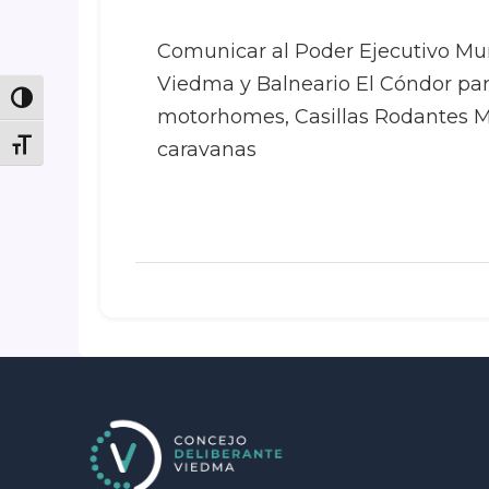
Comunicar al Poder Ejecutivo Mun
Viedma y Balneario El Cóndor pa
Toggle High Contrast
motorhomes, Casillas Rodantes M
caravanas
Toggle Font size