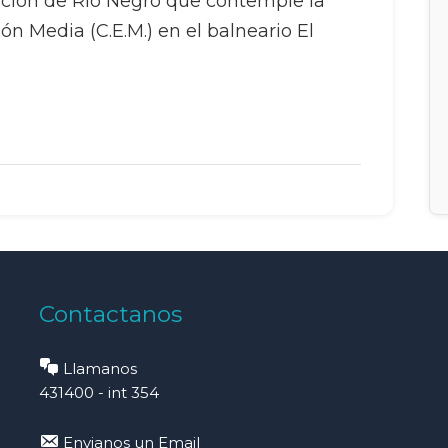
ación de Río Negro que contemple la
n Media (C.E.M.) en el balneario El
Contactanos
Llamanos
431400 - int 354
Envianos un Email