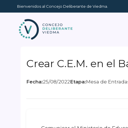
Ir
Bienvenidos al Concejo Deliberante de Viedma.
al
contenido
Crear C.E.M. en el B
Fecha:
25/08/2022
Etapa:
Mesa de Entrada