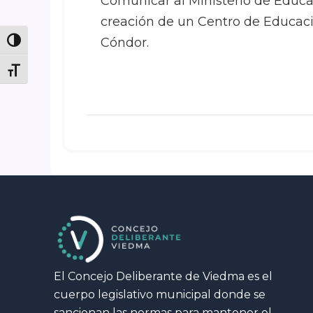
Comunicar al Ministerio de Educ
creación de un Centro de Educació
Cóndor.
Toggle High Contrast
Toggle Font size
El Concejo Deliberante de Viedma es el
cuerpo legislativo municipal donde se
sancionan las normas para mantener el