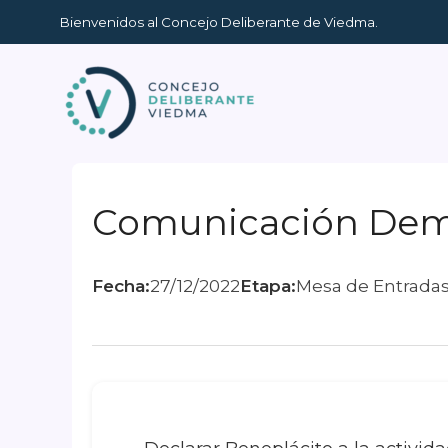
Ir
Bienvenidos al Concejo Deliberante de Viedma.
al
contenido
Comunicación Democ
Fecha:
27/12/2022
Etapa:
Mesa de Entrada