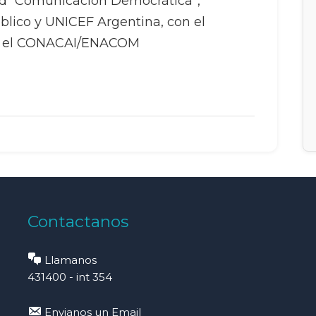
dad “Comunicación Democrática”,
úblico y UNICEF Argentina, con el
 y el CONACAI/ENACOM
Contactanos
Llamanos
431400 - int 354
Envianos un Email