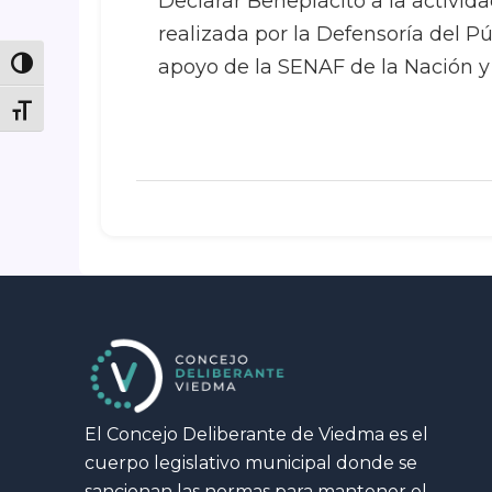
Declarar Beneplácito a la activi
realizada por la Defensoría del P
apoyo de la SENAF de la Nación
Toggle High Contrast
Toggle Font size
El Concejo Deliberante de Viedma es el
cuerpo legislativo municipal donde se
sancionan las normas para mantener el