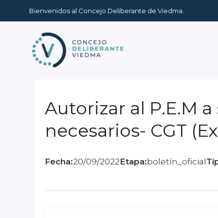
Ir
Bienvenidos al Concejo Deliberante de Viedma.
al
contenido
Autorizar al P.E.M a
necesarios- CGT (Ex
Fecha:
20/09/2022
Etapa:
boletín_oficial
Ti