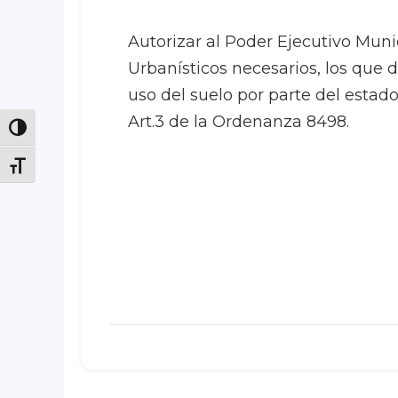
Autorizar al Poder Ejecutivo Munic
Urbanísticos necesarios, los que 
uso del suelo por parte del estado
Art.3 de la Ordenanza 8498.
Toggle High Contrast
Toggle Font size