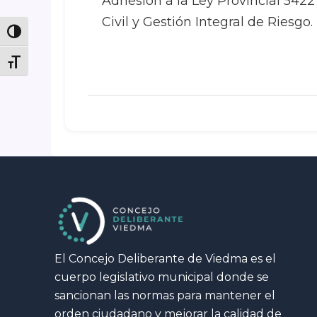
Adhesión a la Ley Provincial 5422
Civil y Gestión Integral de Riesgo.
Toggle High Contrast
Toggle Font size
El Concejo Deliberante de Viedma es el
cuerpo legislativo municipal donde se
sancionan las normas para mantener el
orden ciudadano y mejorar la calidad de