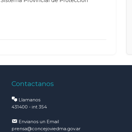
 Sistema Provincial de Protección
Contactanos
Llamanos
431400 - int 354
Envianos un Email
prensa@concejoviedma.gov.ar