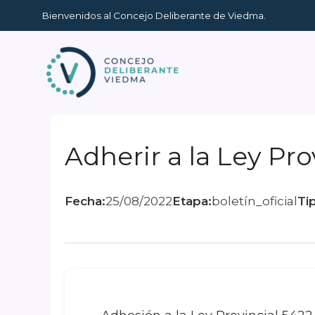
Ir
Bienvenidos al Concejo Deliberante de Viedma.
al
contenido
Adherir a la Ley Pro
Fecha:
25/08/2022
Etapa:
boletín_oficial
Ti