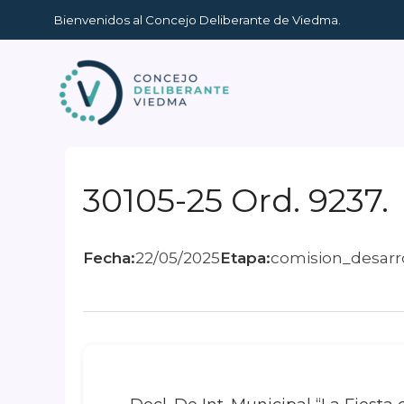
Ir
Bienvenidos al Concejo Deliberante de Viedma.
al
contenido
30105-25 Ord. 9237.
Fecha:
22/05/2025
Etapa:
comision_desarro