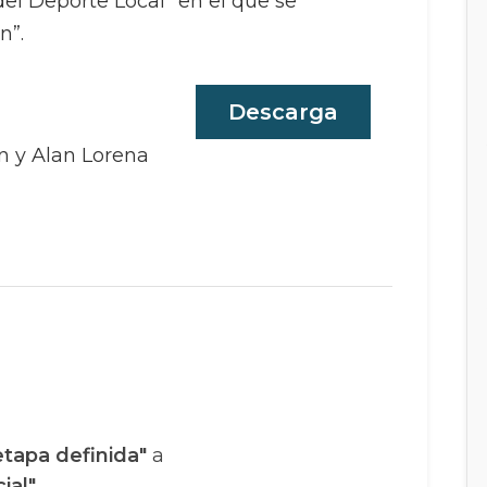
 del Deporte Local” en el que se
n”.
Descarga
e
án y Alan Lorena
etapa definida"
a
ial"
.