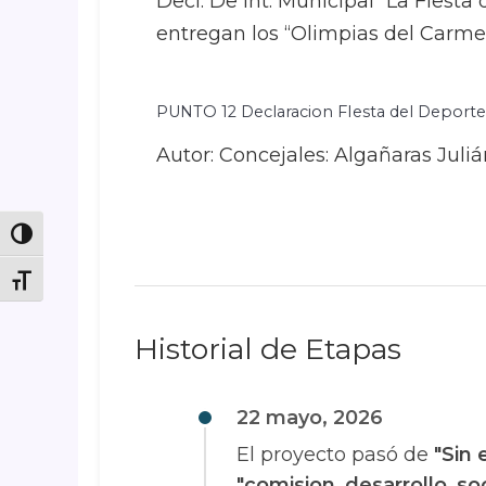
Decl. De Int. Municipal “La Fiesta
entregan los “Olimpias del Carme
PUNTO 12 Declaracion FIesta del Deport
Autor: Concejales: Algañaras Juli
Toggle High Contrast
Toggle Font size
Historial de Etapas
22 mayo, 2026
El proyecto pasó de
"Sin 
"comision_desarrollo_soc