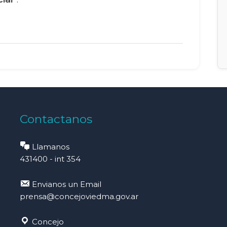
Contactanos
Llamanos
431400 - int 354
Envianos un Email
prensa@concejoviedma.gov.ar
Concejo