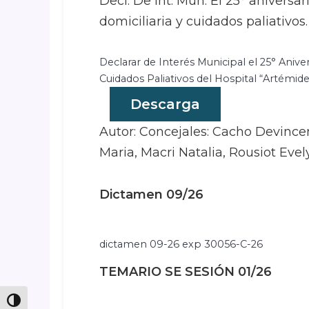
Decl. De Int. Mun. El 25° aniversar
domiciliaria y cuidados paliativos.
Declarar de Interés Municipal el 25° Aniver
Cuidados Paliativos del Hospital “Artémid
Descarga
Autor: Concejales: Cacho Devincen
Maria, Macri Natalia, Rousiot Evel
Dictamen 09/26
dictamen 09-26 exp 30056-C-26
TEMARIO SE SESIÓN 01/26
Toggle High Contrast