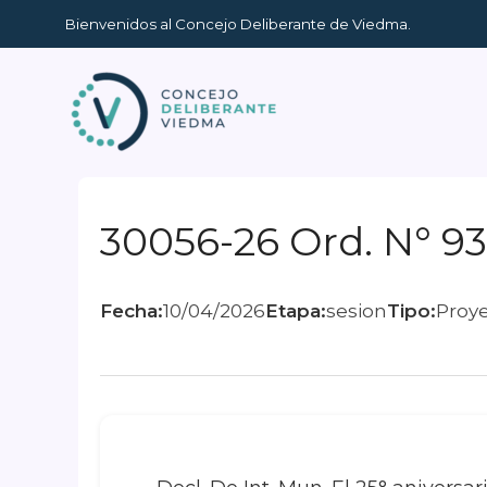
Ir
Bienvenidos al Concejo Deliberante de Viedma.
al
contenido
30056-26 Ord. N° 93
Fecha:
10/04/2026
Etapa:
sesion
Tipo:
Proy