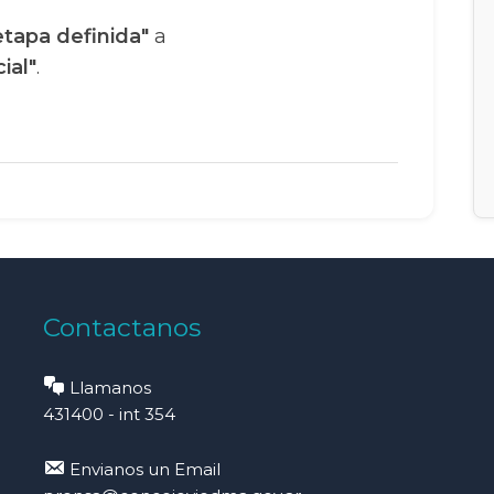
etapa definida"
a
ial"
.
Contactanos
Llamanos
431400 - int 354
Envianos un Email