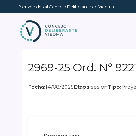
Ir
Bienvenidos al Concejo Deliberante de Viedma.
al
contenido
2969-25 Ord. N° 922
Fecha:
14/08/2025
Etapa:
sesion
Tipo:
Proy