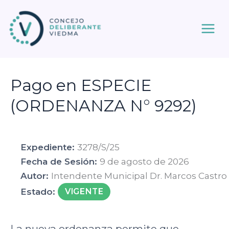
Ir
al
contenido
Pago en ESPECIE
(ORDENANZA N° 9292)
Expediente:
3278/S/25
Fecha de Sesión:
9 de agosto de 2026
Autor:
Intendente Municipal Dr. Marcos Castro
Estado:
VIGENTE
La nueva ordenanza permite que